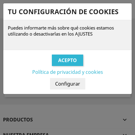
shopping_cart


TU CONFIGURACIÓN DE COOKIES
Puedes informarte más sobre qué cookies estamos

utilizando o desactivarlas en los
AJUSTES
NOVEDADES
Lamentamos las molestias.
Realice una nueva búsqueda sobre su interés
Política de privacidad y cookies

PRODUCTOS
